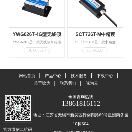
特别适合与PLC、触摸屏之间通
数据协议：MODBUS协议
信，赠送配套···
封装方式：封装
选择···
YWG626T-4G型无线倾
SCT726T-M中精度
YWG626T是一款无线倾角传感
SCT726T-M是一款中精度
角传感器
MODBUS型倾角传感器
器，精度为0.1°级，通信原理为
MODBUS型双轴倾角传感器，精
DETAILED+
DETAILED+
4G无线通信，内置大容量电池，
度为0.01°级，正负30°以内精度
插入流量卡经配置后，方便接入
为0.01°，正负90°以内精度为
各类云平台。
0.02°，数据协议为MODBUS
数据协议：自定义协议、
RTU型，通信硬件默认为RS485
网站首页
产品中心
技术服务
下载中心
MODBUS协议，详见手册
型， 特别适合与PLC、触摸屏之
关于咏为
联系我们
咏为云
封装方式：封装选择几轴：双轴
间通信，赠送配套···
···
全国咨询热线
13861816112
地址：江苏省无锡市新吴区行创四路89号星洲商务园
10栋604
官方微信二维码